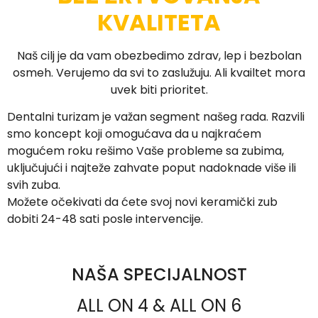
KVALITETA
Naš cilj je da vam obezbedimo zdrav, lep i bezbolan
osmeh. Verujemo da svi to zaslužuju. Ali kvailtet mora
uvek biti prioritet.
Dentalni turizam je važan segment našeg rada. Razvili
smo koncept koji omogućava da u najkraćem
mogućem roku rešimo Vaše probleme sa zubima,
uključujući i najteže zahvate poput nadoknade više ili
svih zuba.
Možete očekivati da ćete svoj novi keramički zub
dobiti 24-48 sati posle intervencije.
NAŠA SPECIJALNOST
ALL ON 4 & ALL ON 6