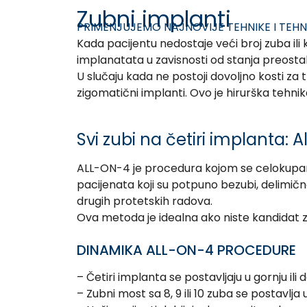
Zubni implanti
PRIMENJUJEMO NAJNOVIJE TEHNIKE I TE
Kada pacijentu nedostaje veći broj zuba ili k
implanatata u zavisnosti od stanja preostale
U slučaju kada ne postoji dovoljno kosti za
zigomatični implanti. Ovo je hirurška tehnik
Svi zubi na četiri implanta: 
ALL-ON-4 je procedura kojom se celokupan 
pacijenata koji su potpuno bezubi, delimično 
drugih protetskih radova.
Ova metoda je idealna ako niste kandidat za
DINAMIKA ALL-ON-4 PROCEDURE
– Četiri implanta se postavljaju u gornju ili 
– Zubni most sa 8, 9 ili 10 zuba se postavlj