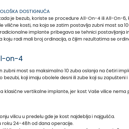
HNOLOŠKA DOSTIGNUĆA
ada je bezub, koriste se procedure All-On-4 ili All-On-6, koj
 vilične kosti, na koja se zatim postavlja zubni most sa 10
 tradicionalne implante pribegava se tehnici postavljanja 
a koju radi mali broj ordinacija, a čijim rezultatima se ord
All-on-4
zubni most sa maksimalno 10 zuba oslanja na četiri impla
bezubi, koji imaju obolele desni ili zube koji su zapušteni 
 klasične vertikalne implante, jer kost Vaše vilice nema po
donju vilicu u predelu gde je kost najdeblja i najgušća.
a u roku 24-48h od dana operacije.