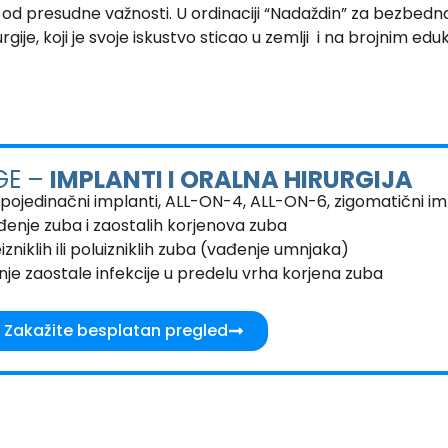
su od presudne važnosti. U ordinaciji “Nadaždin” za bezbednos
rgije, koji je svoje iskustvo sticao u zemlji i na brojnim ed
GE –
IMPLANTI I ORALNA HIRURGIJA
 pojedinačni implanti, ALL-ON-4, ALL-ON-6, zigomatični im
đenje zuba i zaostalih korjenova zuba
zniklih ili poluizniklih zuba (vađenje umnjaka)
nje zaostale infekcije u predelu vrha korjena zuba
Zakažite besplatan pregled