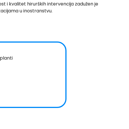
t i kvalitet hirurških intervencija zadužen je
ukacijama u inostranstvu.
planti