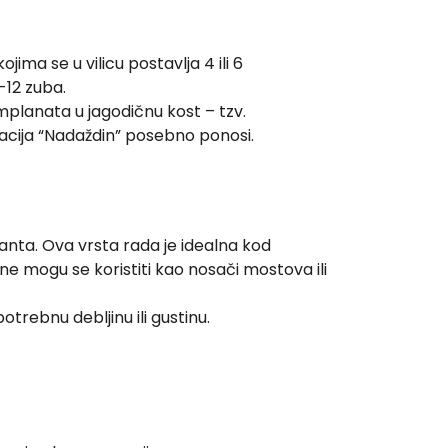
ima se u vilicu postavlja 4 ili 6
-12 zuba.
implanata u jagodičnu kost – tzv.
inacija “Nadaždin” posebno ponosi.
nta. Ova vrsta rada je idealna kod
i ne mogu se koristiti kao nosači mostova ili
trebnu debljinu ili gustinu.