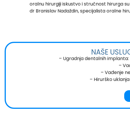
oralnu hirurgiji iskustvo i stručnost hirurga 
dr Branislav Nadaždin, specijalista oralne hiru
NAŠE USLU
– Ugradnja dentalnih implanta:
– Va
– Vađenje nei
– Hirurško uklanja