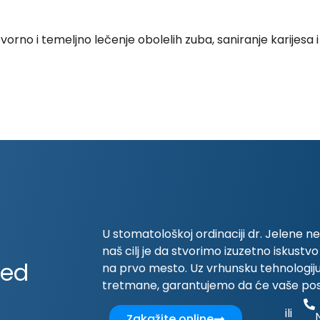
no i temeljno lečenje obolelih zuba, saniranje karijesa i 
n
U stomatološkoj ordinaciji dr. Jelene 
naš cilj je da stvorimo izuzetno iskustv
led
na prvo mesto. Uz vrhunsku tehnologij
tretmane, garantujemo da će vaše posete
ili
Zakažite online