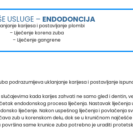
ŠE USLUGE –
ENDODONCIJA
anjanje karijesa i postavljanje plombi
– Liječenje korena zuba
– Liječenje gangrene
 zuba podrazumijeva uklanjanje karijesa i postavljanje ispu
slučajevima kada karijes zahvati ne samo gleđ i dentin, v
očetak endodonskog procesa liječenja. Nastavak liječenja uk
onsko liječenje. Nakon uspešnog liječenja i povlačenja s
ačava zub u korenskom delu, dok se u kruničnom najčešće 
a površina same krunice zuba potrebno je uraditi protetsk