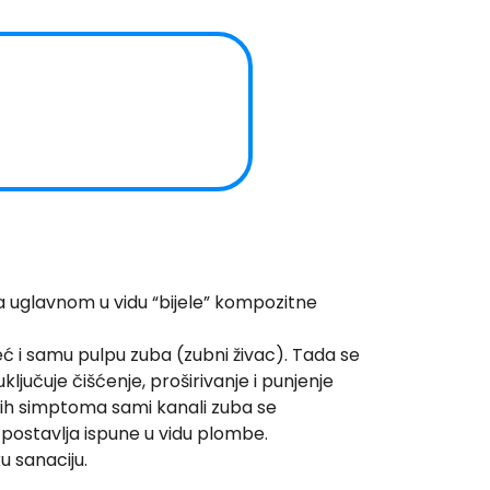
na uglavnom u vidu “bijele” kompozitne
eć i samu pulpu zuba (zubni živac). Tada se
ljučuje čišćenje, proširivanje i punjenje
vih simptoma sami kanali zuba se
postavlja ispune u vidu plombe.
u sanaciju.