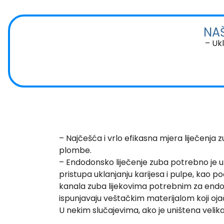
NA
–
Ukl
– Najčešća i vrlo efikasna mjera liječenja
plombe.
– Endodonsko liječenje zuba potrebno je u 
pristupa uklanjanju karijesa i pulpe, kao p
kanala zuba lijekovima potrebnim za endod
ispunjavaju veštačkim materijalom koji oj
U nekim slučajevima, ako je uništena velik