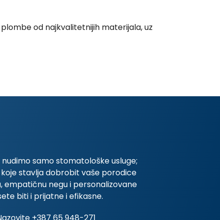
plombe od najkvalitetnijih materijala, uz
ne nudimo samo stomatološke usluge;
o koje stavlja dobrobit vaše porodice
u, empatičnu negu i personalizovane
 biti i prijatne i efikasne.
Nazovite +387 65 948-271