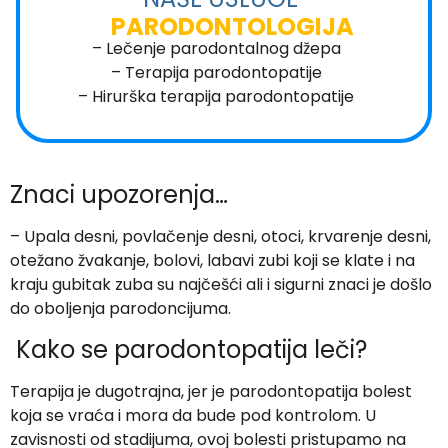
PARODONTOLOGIJA
–
Lečenje parodontalnog džepa
– Terapija parodontopatije
– Hirurška terapija parodontopatije
Znaci upozorenja…
– Upala desni, povlačenje desni, otoci, krvarenje desni,
otežano žvakanje, bolovi, labavi zubi koji se klate i na
kraju gubitak zuba su najčešći ali i sigurni znaci je došlo
do oboljenja parodoncijuma.
Kako se parodontopatija leči?
Terapija je dugotrajna, jer je parodontopatija bolest
koja se vraća i mora da bude pod kontrolom. U
zavisnosti od stadijuma, ovoj bolesti pristupamo na