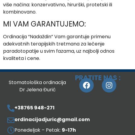
više načina: konzervativno, hirurški, protetski ili
kombinovano.
MI VAM GARANTUJEMO:
Ordinacija “Nadaždin” Vam garantuje primenu
adekvatnih terapijskih tretmana za lečenje
paradotopatije u svim fazama, uz najbolji odnos
kvaliteta i cene.
PRATITE NAS :
Stomatološka ordinacija
Dr Jelena Đurić
+38765 948-271
ordinacijadjuric@gmail.com
Ponedeljak – Petak:
9-17h