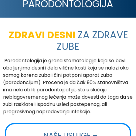
PARODONTOLOGIJA
ZDRAVI DESNI
ZA ZDRAVE
ZUBE
Parodontologija je grana stomatologije koja se bavi
oboljenjima desni i dela vilične kosti koja se nalazi oko
samog korena zuba i čini potponi aparat zuba
(parodoncijum). Procena je da čak 90% stanovništva
ima neki oblik parodontopatije, što u slučaju
neblagovremenog lečenja može dovesti do toga da se
zubi rasklate i ispadnu usled postepenog, ali
progresivnog napredovanja infekcije.
NAŠE USLUGE –